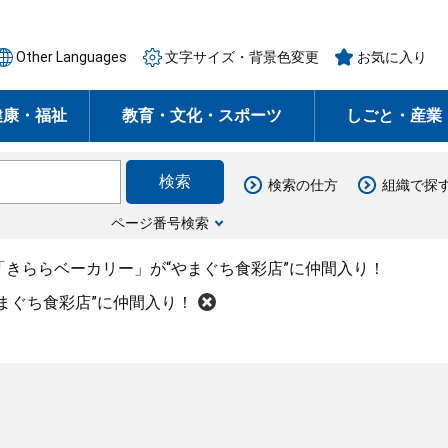
Other Languages
文字サイズ・背景色変更
お気に入り
健康・福祉
教育・文化・スポーツ
しごと・産業
検索の仕方
組織で探
ページ番号検索
「きららベーカリー」が“やまぐち食彩店”に仲間入り！
まぐち食彩店”に仲間入り！