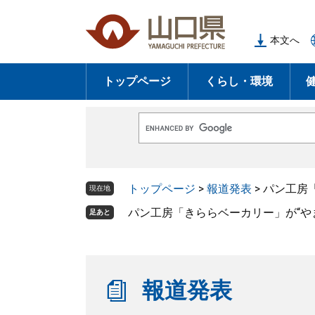
ペ
メ
ー
ニ
本文へ
ジ
ュ
の
ー
トップページ
くらし・環境
先
を
頭
飛
で
ば
G
す
し
o
o
。
て
g
l
本
トップページ
>
報道発表
>
パン工房
e
現在地
文
カ
ス
パン工房「きららベーカリー」が“や
足あと
へ
タ
ム
検
索
報道発表