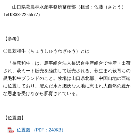
山口県萩農林水産事務所畜産部（担当：佐藤（さとう）
Tel:0838-22-5677）
【参考】
〇長萩和牛（ちょうしゅうわぎゅう）とは
「長萩和牛」は、農事組合法人長沢台生産組合で生産・出荷
され、萩ミート販売を経由して販売される、萩生まれ萩育ちの
黒毛和牛ブランドのこと。牧場は山口県北部、中国山地の西端
に位置しており、澄んだ水と肥沃な大地に恵まれ大自然の豊か
な恩恵を受けながら肥育されている。
【位置図】
位置図 （PDF：249KB）