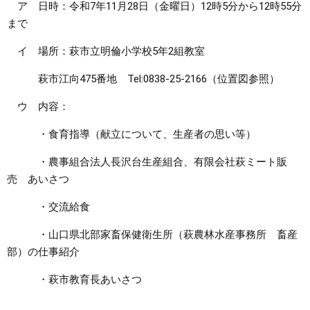
ア 日時：令和7年11月28日（金曜日）12時5分から12時55分
まで
イ 場所：萩市立明倫小学校5年2組教室
萩市江向475番地 Tel:0838-25-2166（位置図参照）
ウ 内容：
・食育指導（献立について、生産者の思い等）
・農事組合法人長沢台生産組合、有限会社萩ミート販
売 あいさつ
・交流給食
・山口県北部家畜保健衛生所（萩農林水産事務所 畜産
部）の仕事紹介
・萩市教育長あいさつ