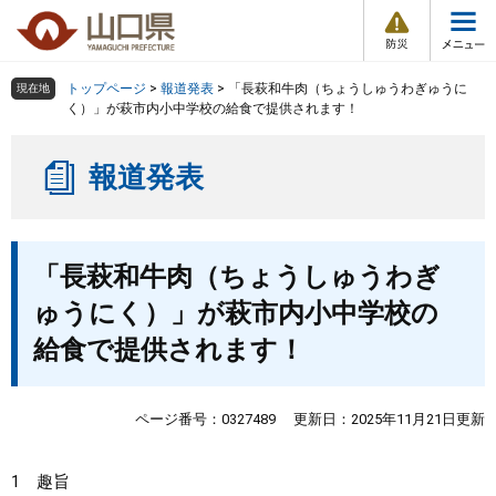
防
ペ
メ
災
ー
ニ
・
メ
災
ジ
ュ
害
ニ
の
ー
組織で探す
情
トップページ
>
報道発表
>
「長萩和牛肉（ちょうしゅうわぎゅうに
現在地
ュ
報
先
を
く）」が萩市内小中学校の給食で提供されます！
ー
頭
飛
Other Languages
お気に入り
ページ番号検索
で
ば
報道発表
す
し
検索の仕方
組織で探す
サイトマップで探す
。
て
本
トップページ
本
文
「長萩和牛肉（ちょうしゅうわぎ
文
へ
くらし・環境
ゅうにく）」が萩市内小中学校の
給食で提供されます！
健康・福祉
教育・文化・スポーツ
ページ番号：0327489
更新日：2025年11月21日更新
しごと・産業・観光
1 趣旨