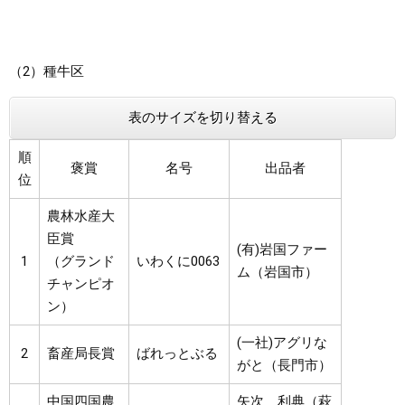
（2）種牛区
表のサイズを切り替える
順
褒賞
名号
出品者
位
農林水産大
臣賞
(有)岩国ファー
1
（グランド
いわくに0063
ム（岩国市）
チャンピオ
ン）
(一社)アグリな
2
畜産局長賞
ばれっとぶる
がと（長門市）
中国四国農
矢次 利典（萩