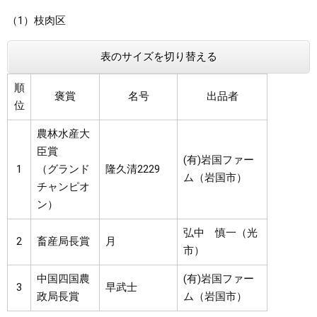
（1）枝肉区
表のサイズを切り替える
順
褒賞
名号
出品者
位
農林水産大
臣賞
(有)岩国ファー
1
（グランド
隆久清2229
ム（岩国市）
チャンピオ
ン）
弘中 慎一（光
2
畜産局長賞
月
市）
中国四国農
(有)岩国ファー
3
早武士
政局長賞
ム（岩国市）