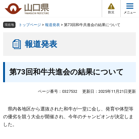
防
ペ
メ
災
ー
ニ
・
メ
災
ジ
ュ
害
ニ
の
ー
組織で探す
情
トップページ
>
報道発表
>
第73回和牛共進会の結果について
現在地
ュ
報
先
を
ー
頭
飛
Other Languages
お気に入り
ページ番号検索
報道発表
で
ば
す
し
検索の仕方
組織で探す
サイトマップで探す
。
て
本
本
トップページ
第73回和牛共進会の結果について
文
文
へ
くらし・環境
ページ番号：0327532
更新日：2025年11月21日更新
健康・福祉
県内各地区から選抜された和牛が一堂に会し、発育や体型等
の優劣を競う大会が開催され、今年のチャンピオンが決定しま
教育・文化・スポーツ
した。
しごと・産業・観光