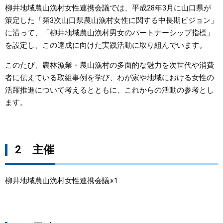
柳井地域農山漁村女性連携会議では、平成28年3月に山口県が
まちづくり
策定した「第3次山口県農山漁村女性に関する中長期ビジョン」
に沿って、「柳井地域農山漁村男女のパートナーシップ指標」
を設定し、この達成に向けた実践活動に取り組んでいます。
県政情報
このたび、農林漁業・農山漁村の多面的な魅力を次世代や消費
者に伝えている取組事例を学び、わが家や地域における女性の
活躍推進について考えるとともに、これからの活動の参考とし
ます。
2 主催
柳井地域農山漁村女性連携会議※1