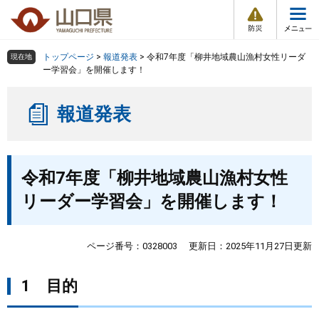
防
ペ
メ
災
ー
ニ
・
メ
災
ジ
ュ
害
ニ
の
ー
組織で探す
情
トップページ
>
報道発表
>
令和7年度「柳井地域農山漁村女性リーダ
現在地
ュ
報
先
を
ー学習会」を開催します！
ー
頭
飛
Other Languages
お気に入り
ページ番号検索
で
ば
報道発表
す
し
検索の仕方
組織で探す
サイトマップで探す
。
て
本
トップページ
本
文
令和7年度「柳井地域農山漁村女性
文
へ
くらし・環境
リーダー学習会」を開催します！
健康・福祉
ページ番号：0328003
更新日：2025年11月27日更新
教育・文化・スポーツ
1 目的
しごと・産業・観光