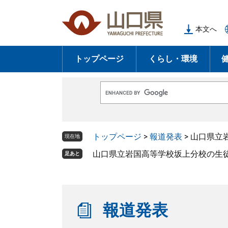
ペ
メ
ー
ニ
本文へ
ジ
ュ
の
ー
トップページ
くらし・環境
先
を
頭
飛
で
ば
G
す
し
o
o
。
て
g
l
本
トップページ
>
報道発表
>
山口県立
e
現在地
文
カ
ス
山口県立岩国高等学校坂上分校の生
足あと
へ
タ
ム
検
索
報道発表