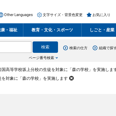
Other Languages
文字サイズ・背景色変更
お気に入り
健康・福祉
教育・文化・スポーツ
しごと・産業
検索の仕方
組織で探
ページ番号検索
岩国高等学校坂上分校の生徒を対象に「森の学校」を実施しま
徒を対象に「森の学校」を実施します