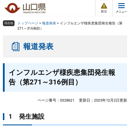
防
ペ
メ
災
ー
ニ
・
メ
災
ジ
ュ
害
ニ
の
ー
組織で探す
情
トップページ
>
報道発表
>
インフルエンザ様疾患集団発生報告（第
現在地
ュ
報
先
を
271～316例目）
ー
頭
飛
Other Languages
お気に入り
ページ番号検索
で
ば
報道発表
す
し
検索の仕方
組織で探す
サイトマップで探す
。
て
本
トップページ
本
文
インフルエンザ様疾患集団発生報
文
へ
くらし・環境
告（第271～316例目）
健康・福祉
ページ番号：0328621
更新日：2025年12月2日更新
教育・文化・スポーツ
1 発生施設
しごと・産業・観光