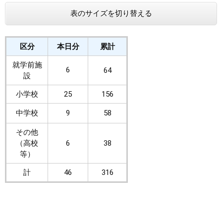
表のサイズを切り替える
まちづくり
県政情報
区分
本日分
累計
就学前施
6
64
設
小学校
25
156
中学校
9
58
その他
（高校
6
38
等）
計
46
316