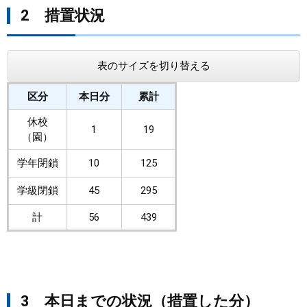
2 措置状況
表のサイズを切り替える
区分
本日分
累計
休校
1
19
（園）
学年閉鎖
10
125
学級閉鎖
45
295
計
56
439
3 本日までの状況（措置した分）