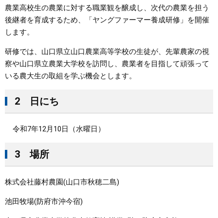
農業高校生の農業に対する職業観を醸成し、次代の農業を担う
まちづくり
後継者を育成するため、「ヤングファーマー養成研修」を開催
します。
県政情報
研修では、山口県立山口農業高等学校の生徒が、先輩農家の視
察や山口県立農業大学校を訪問し、農業者を目指して頑張って
いる農大生の取組を学ぶ機会とします。
2 日にち
令和7年12月10日（水曜日）
3 場所
株式会社藤村農園(山口市秋穂二島)
池田牧場(防府市沖今宿)