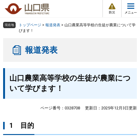
防
ペ
メ
災
ー
ニ
・
メ
災
ジ
ュ
害
ニ
の
ー
組織で探す
情
トップページ
>
報道発表
>
山口農業高等学校の生徒が農業について学
現在地
ュ
報
先
を
びます！
ー
頭
飛
Other Languages
お気に入り
ページ番号検索
で
ば
報道発表
す
し
検索の仕方
組織で探す
サイトマップで探す
。
て
本
トップページ
本
文
山口農業高等学校の生徒が農業につ
文
へ
くらし・環境
いて学びます！
健康・福祉
ページ番号：0328708
更新日：2025年12月3日更新
教育・文化・スポーツ
1 目的
しごと・産業・観光