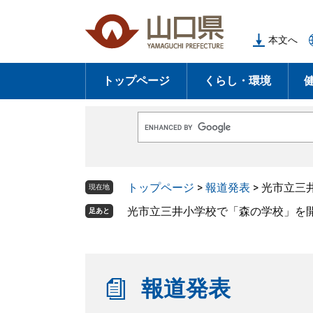
ペ
メ
ー
ニ
本文へ
ジ
ュ
の
ー
トップページ
くらし・環境
先
を
頭
飛
で
ば
G
す
し
o
o
。
て
g
l
本
トップページ
>
報道発表
>
光市立三
e
現在地
文
カ
ス
光市立三井小学校で「森の学校」を開
足あと
へ
タ
ム
検
索
報道発表