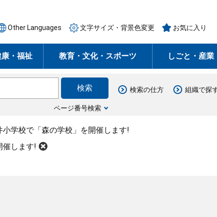
Other Languages
文字サイズ・背景色変更
お気に入り
健康・福祉
教育・文化・スポーツ
しごと・産業
検索の仕方
組織で探
ページ番号検索
井小学校で「森の学校」を開催します!
催します!