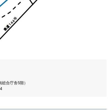
南総合庁舎5階）
4