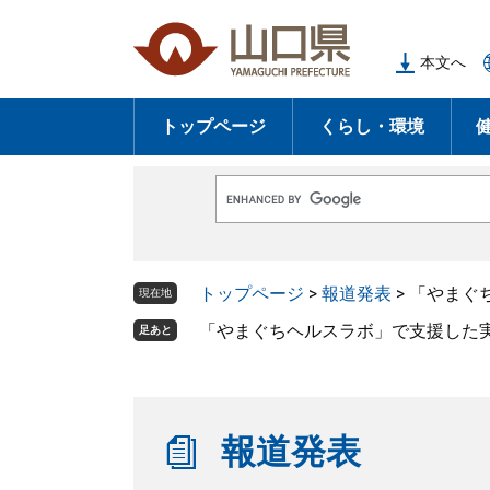
ペ
メ
ー
ニ
本文へ
ジ
ュ
の
ー
トップページ
くらし・環境
先
を
頭
飛
で
ば
G
す
し
o
o
。
て
g
l
本
トップページ
>
報道発表
>
「やまぐち
e
現在地
文
カ
ス
「やまぐちヘルスラボ」で支援した実証事業の
足あと
へ
タ
ム
検
索
報道発表