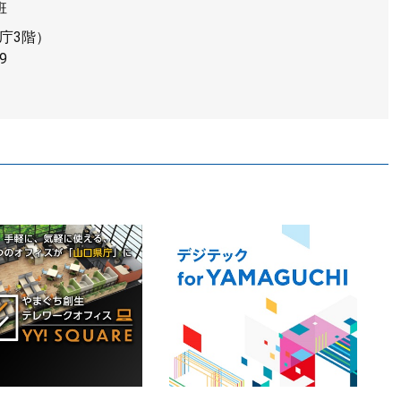
班
庁3階）
9