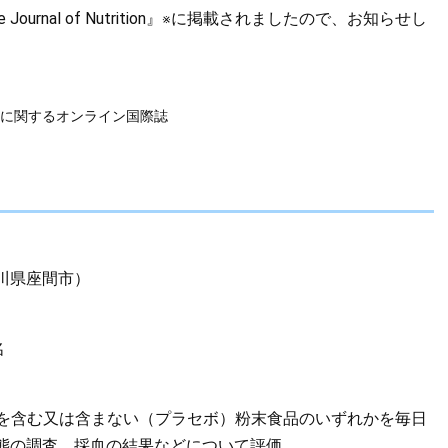
l of Nutrition』
​に掲載されましたので、お知らせし
※
に関するオンライン国際誌
川県座間市）
名
ドを含む又は含まない（プラセボ）粉末食品のいずれかを毎日
態の調査、採血の結果などについて評価