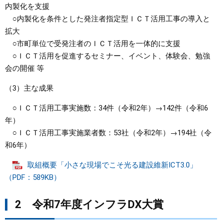
内製化を支援
○内製化を条件とした発注者指定型ＩＣＴ活用工事の導入と
拡大
○市町単位で受発注者のＩＣＴ活用を一体的に支援
○ＩＣＴ活用を促進するセミナー、イベント、体験会、勉強
会の開催 等
（3）主な成果
○ＩＣＴ活用工事実施数：34件（令和2年）→142件（令和6
年）
○ＩＣＴ活用工事実施業者数：53社（令和2年）→194社（令
和6年）
取組概要「小さな現場でこそ光る建設維新ICT3.0」
（PDF：589KB）
2 令和7年度インフラDX大賞