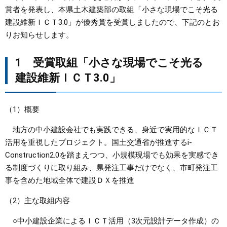
賞者を発表し、本県土木建築部の取組「小さな現場でこそ光る
まちづくり
建設維新ＩＣＴ3.0」が優秀賞を受賞しましたので、下記のとお
りお知らせします。
県政情報
1 受賞取組「小さな現場でこそ光る
建設維新ＩＣＴ3.0」
（1）概要
地方の中小建設会社でも実践できる、身近で実用的なＩＣＴ
活用を重視したプロジェクト。国土交通省が推進するi-
Construction2.0を踏まえつつ、小規模現場でも効果を実感でき
る制度づくりに取り組み、県発注工事だけでなく、市町発注工
事を含めた地域全体で建設ＤＸを推進
（2）主な取組内容
○中小建設企業によるＩＣＴ活用（3次元設計データ作成）の