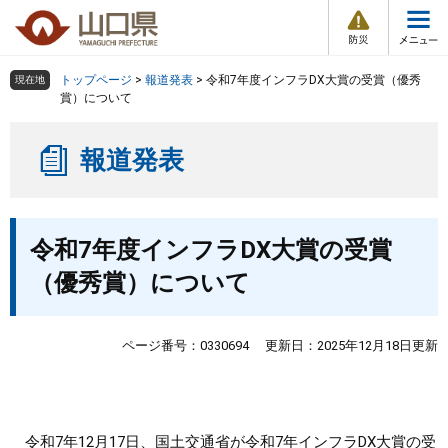
防
ペ
メ
災
ー
ニ
・
メ
災
ジ
ュ
害
ニ
の
ー
組織で探す
情
トップページ
>
報道発表
>
令和7年度インフラDX大賞の受賞（優秀
現在地
ュ
報
先
を
賞）について
ー
頭
飛
Other Languages
お気に入り
ページ番号検索
で
ば
報道発表
す
し
検索の仕方
組織で探す
サイトマップで探す
。
て
本
トップページ
本
文
令和7年度インフラDX大賞の受賞
文
へ
くらし・環境
（優秀賞）について
健康・福祉
ページ番号：0330694
更新日：2025年12月18日更新
教育・文化・スポーツ
しごと・産業・観光
令和7年12月17日、国土交通省が令和7年インフラDX大賞の受