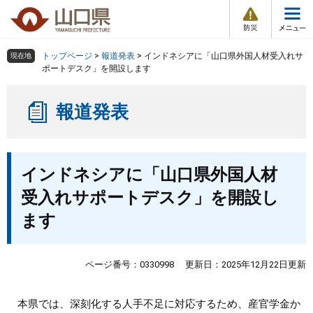
防
ペ
メ
災
ー
ニ
・
メ
災
ジ
ュ
害
ニ
の
ー
組織で探す
情
トップページ
>
報道発表
>
インドネシアに「山口県外国人材受入れサ
現在地
ュ
報
先
を
ポートデスク」を開設します
ー
頭
飛
Other Languages
お気に入り
ページ番号検索
で
ば
報道発表
す
し
検索の仕方
組織で探す
サイトマップで探す
。
て
本
トップページ
本
文
インドネシアに「山口県外国人材
文
へ
くらし・環境
受入れサポートデスク」を開設し
ます
健康・福祉
教育・文化・スポーツ
ページ番号：0330998
更新日：2025年12月22日更新
しごと・産業・観光
本県では、深刻化する人手不足に対応するため、産官学金か