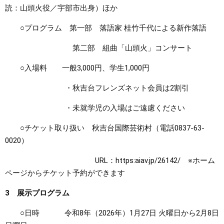
読：山頭火役／宇部市出身）ほか
○プログラム 第一部 落語家 桂竹千代による新作落語
第二部 組曲「山頭火」コンサート
○入場料 一般3,000円、学生1,000円
・秋吉台フレンズネット会員は2割引
・未就学児の入場はご遠慮ください
○チケット取り扱い 秋吉台国際芸術村（電話0837-63-
0020）
URL：https:aiav.jp/26142/ ※ホーム
ページからチケット予約ができます
3 展示プログラム
○日時 令和8年（2026年）1月27日 火曜日から2月8日