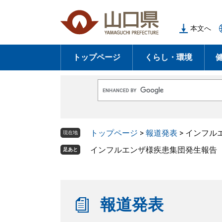
ペ
メ
ー
ニ
本文へ
ジ
ュ
の
ー
トップページ
くらし・環境
先
を
頭
飛
で
ば
G
す
し
o
o
。
て
g
l
本
トップページ
>
報道発表
>
インフルエ
e
現在地
文
カ
ス
インフルエンザ様疾患集団発生報告（第
足あと
へ
タ
ム
検
索
報道発表