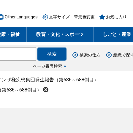
Other Languages
文字サイズ・背景色変更
お気に入り
健康・福祉
教育・文化・スポーツ
しごと・産業
検索の仕方
組織で探
ページ番号検索
ンザ様疾患集団発生報告（第686～688例目）
686～688例目）