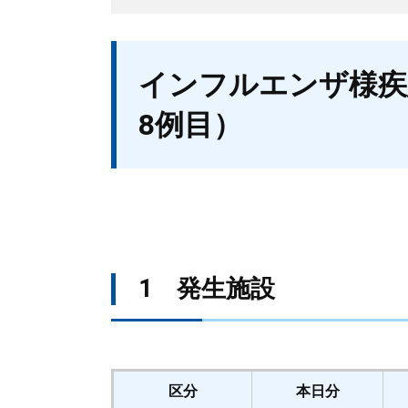
本
インフルエンザ様疾患
文
8例目）
1 発生施設
区分
本日分