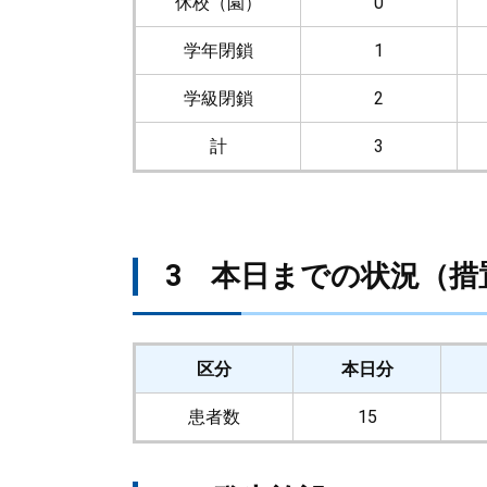
休校（園）
0
学年閉鎖
1
学級閉鎖
2
計
3
3 本日までの状況（措
区分
本日分
患者数
15