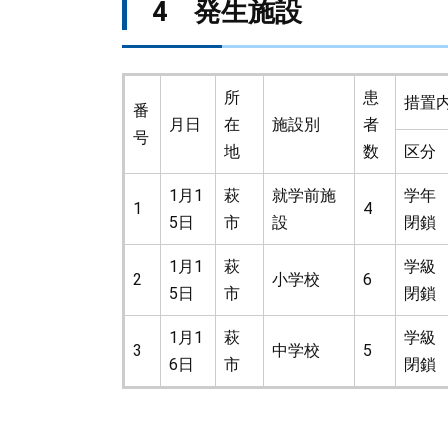
4 発生施設
所
患
措置
番
月日
在
施設別
者
号
地
数
区分
1月1
萩
就学前施
学年
1
4
5日
市
設
閉鎖
1月1
萩
学級
2
小学校
6
5日
市
閉鎖
1月1
萩
学級
3
中学校
5
6日
市
閉鎖