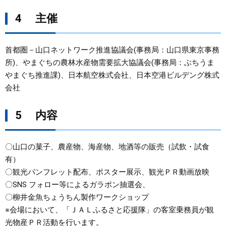
4 主催
首都圏－山口ネットワーク推進協議会(事務局：山口県東京事務
所)、やまぐちの農林水産物需要拡大協議会(事務局：ぶちうま
やまぐち推進課)、日本航空株式会社、日本空港ビルデング株式
会社
5 内容
〇山口の菓子、農産物、海産物、地酒等の販売（試飲・試食
有）
〇観光パンフレット配布、ポスター展示、観光ＰＲ動画放映
〇SNS フォロー等によるガラポン抽選会、
〇柳井金魚ちょうちん製作ワークショップ
※会場において、「ＪＡＬふるさと応援隊」の客室乗務員が観
光物産ＰＲ活動を行います。