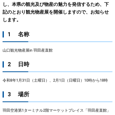
し、本県の観光及び物産の魅力を発信するため、下
まちづくり
記のとおり観光物産展を開催しますので、お知らせ
します。
県政情報
1 名称
山口観光物産展in 羽田産直館
2 日時
令和8年1月31日（土曜日）、2月1日（日曜日）10時から18時
3 場所
羽田空港第1ターミナル2階マーケットプレイス「羽田産直館」