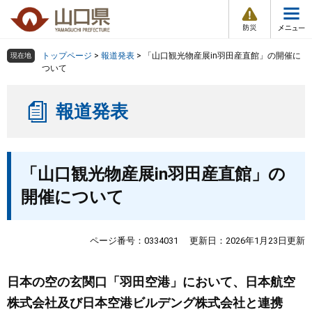
防
ペ
メ
災
ー
ニ
・
メ
災
ジ
ュ
害
ニ
の
ー
組織で探す
情
トップページ
>
報道発表
>
「山口観光物産展in羽田産直館」の開催に
現在地
ュ
報
先
を
ついて
ー
頭
飛
Other Languages
お気に入り
ページ番号検索
で
ば
報道発表
す
し
検索の仕方
組織で探す
サイトマップで探す
。
て
本
トップページ
本
文
「山口観光物産展in羽田産直館」の
文
へ
くらし・環境
開催について
健康・福祉
ページ番号：0334031
更新日：2026年1月23日更新
教育・文化・スポーツ
日本の空の玄関口「羽田空港」において、日本航空
株式会社及び日本空港ビルデング株式会社と連携
しごと・産業・観光