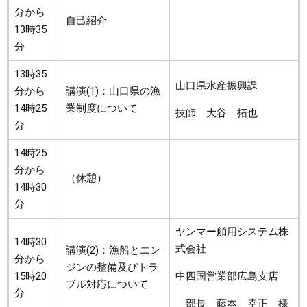
分から
自己紹介
13時35
分
13時35
山口県水産振興課
分から
講演(1)：山口県の漁
14時25
業制度について
技師 大谷 拓也
分
14時25
分から
（休憩）
14時30
分
ヤンマー舶用システム株
14時30
式会社
講演(2)：漁船とエン
分から
ジンの整備及びトラ
15時20
中四国営業部広島支店
ブル対応について
分
部長 藤本 幸正 様