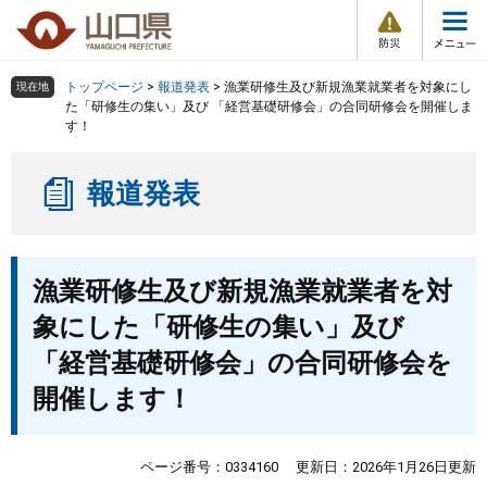
防
ペ
メ
災
ー
ニ
・
メ
災
ジ
ュ
害
ニ
の
ー
組織で探す
情
トップページ
>
報道発表
>
漁業研修生及び新規漁業就業者を対象にし
現在地
ュ
報
先
を
た「研修生の集い」及び 「経営基礎研修会」の合同研修会を開催しま
ー
す！
頭
飛
Other Languages
お気に入り
ページ番号検索
で
ば
す
し
検索の仕方
組織で探す
サイトマップで探す
報道発表
。
て
本
トップページ
文
本
へ
漁業研修生及び新規漁業就業者を対
文
くらし・環境
象にした「研修生の集い」及び
健康・福祉
「経営基礎研修会」の合同研修会を
開催します！
教育・文化・スポーツ
ページ番号：0334160
更新日：2026年1月26日更新
しごと・産業・観光