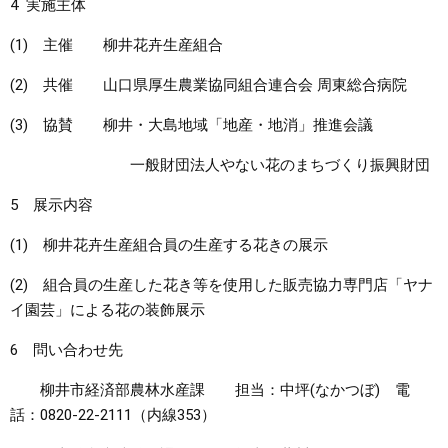
4 実施主体
(1) 主催 柳井花卉生産組合
(2) 共催 山口県厚生農業協同組合連合会 周東総合病院
(3) 協賛 柳井・大島地域「地産・地消」推進会議
一般財団法人やない花のまちづくり振興財団
5 展示内容
(1) 柳井花卉生産組合員の生産する花きの展示
(2) 組合員の生産した花き等を使用した販売協力専門店「ヤナ
イ園芸」による花の装飾展示
6 問い合わせ先
柳井市経済部農林水産課 担当：中坪(なかつぼ) 電
話：0820-22-2111（内線353）