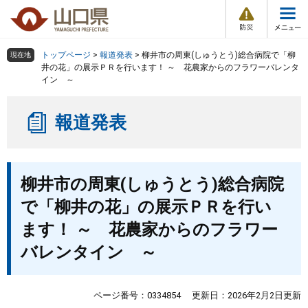
防
ペ
メ
災
ー
ニ
・
メ
災
ジ
ュ
害
ニ
の
ー
組織で探す
情
トップページ
>
報道発表
>
柳井市の周東(しゅうとう)総合病院で「柳
現在地
ュ
報
先
を
井の花」の展示ＰＲを行います！ ～ 花農家からのフラワーバレンタ
ー
イン ～
頭
飛
Other Languages
お気に入り
ページ番号検索
で
ば
す
し
検索の仕方
組織で探す
サイトマップで探す
報道発表
。
て
本
トップページ
文
本
へ
柳井市の周東(しゅうとう)総合病院
文
くらし・環境
で「柳井の花」の展示ＰＲを行い
健康・福祉
ます！ ～ 花農家からのフラワー
バレンタイン ～
教育・文化・スポーツ
ページ番号：0334854
更新日：2026年2月2日更新
しごと・産業・観光