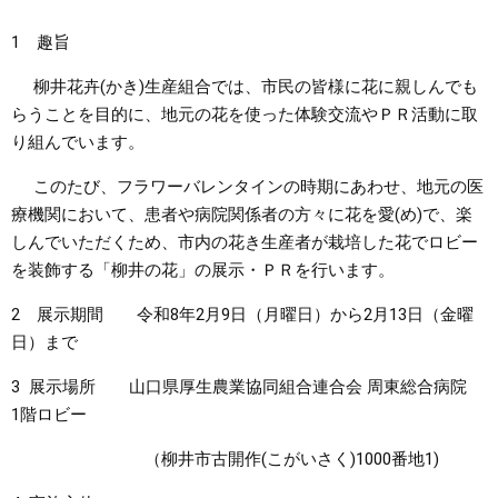
1 趣旨
まちづくり
柳井花卉(かき)生産組合では、市民の皆様に花に親しんでも
県政情報
らうことを目的に、地元の花を使った体験交流やＰＲ活動に取
り組んでいます。
このたび、フラワーバレンタインの時期にあわせ、地元の医
療機関において、患者や病院関係者の方々に花を愛(め)で、楽
しんでいただくため、市内の花き生産者が栽培した花でロビー
を装飾する「柳井の花」の展示・ＰＲを行います。
2 展示期間 令和8年2月9日（月曜日）から2月13日（金曜
日）まで
3 展示場所 山口県厚生農業協同組合連合会 周東総合病院
1階ロビー
（柳井市古開作(こがいさく)1000番地1)