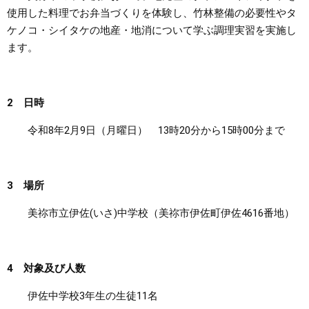
使用した料理でお弁当づくりを体験し、竹林整備の必要性やタ
まちづくり
ケノコ・シイタケの地産・地消について学ぶ調理実習を実施し
ます。
県政情報
2
日時
令和8年2月9日（月曜日） 13時20分から15時00分まで
3
場所
美祢市立伊佐(いさ)中学校（美祢市伊佐町伊佐4616番地）
4 対象及び人数
伊佐中学校3年生の生徒11名