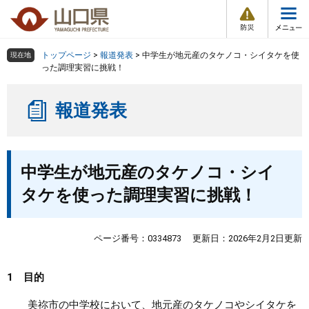
防
ペ
メ
災
ー
ニ
・
メ
災
ジ
ュ
害
ニ
の
ー
組織で探す
情
トップページ
>
報道発表
>
中学生が地元産のタケノコ・シイタケを使
現在地
ュ
報
先
を
った調理実習に挑戦！
ー
頭
飛
Other Languages
お気に入り
ページ番号検索
で
ば
報道発表
す
し
検索の仕方
組織で探す
サイトマップで探す
。
て
本
トップページ
本
文
中学生が地元産のタケノコ・シイ
文
へ
くらし・環境
タケを使った調理実習に挑戦！
健康・福祉
ページ番号：0334873
更新日：2026年2月2日更新
教育・文化・スポーツ
1 目的
しごと・産業・観光
美祢市の中学校において、地元産のタケノコやシイタケを