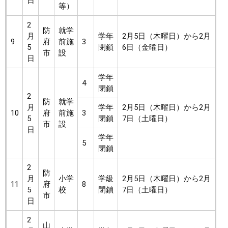
日
等）
2
防
就学
月
学年
2月5日（木曜日）から2月
9
府
前施
3
5
閉鎖
6日（金曜日）
市
設
日
学年
4
閉鎖
2
防
就学
月
学年
2月5日（木曜日）から2月
10
府
前施
3
5
閉鎖
7日（土曜日）
市
設
日
学年
5
閉鎖
2
防
月
小学
学級
2月5日（木曜日）から2月
11
府
8
5
校
閉鎖
7日（土曜日）
市
日
2
山