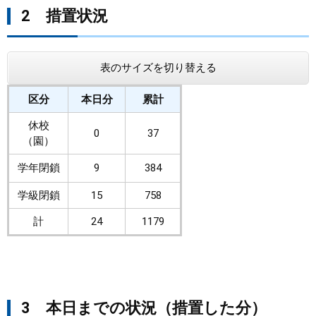
2 措置状況
表のサイズを切り替える
区分
本日分
累計
休校
0
37
（園）
学年閉鎖
9
384
学級閉鎖
15
758
計
24
1179
3 本日までの状況（措置した分）