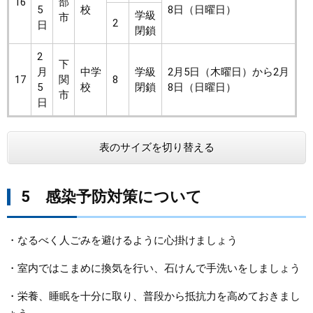
16
部
5
校
8日（日曜日）
学級
市
2
日
閉鎖
2
下
月
中学
学級
2月5日（木曜日）から2月
17
関
8
5
校
閉鎖
8日（日曜日）
市
日
表のサイズを切り替える
5 感染予防対策について
​・なるべく人ごみを避けるように心掛けましょう
・室内ではこまめに換気を行い、石けんで手洗いをしましょう
・栄養、睡眠を十分に取り、普段から抵抗力を高めておきまし