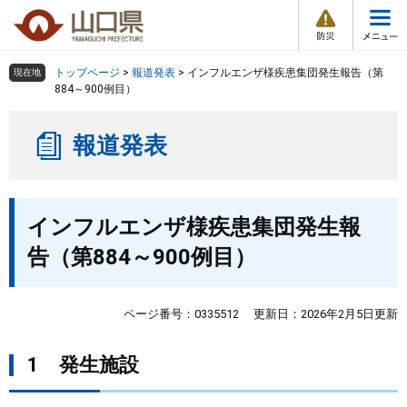
防
ペ
メ
災
ー
ニ
・
メ
災
ジ
ュ
害
ニ
の
ー
組織で探す
情
トップページ
>
報道発表
>
インフルエンザ様疾患集団発生報告（第
現在地
ュ
報
先
を
884～900例目）
ー
頭
飛
Other Languages
お気に入り
ページ番号検索
で
ば
報道発表
す
し
検索の仕方
組織で探す
サイトマップで探す
。
て
本
トップページ
本
文
インフルエンザ様疾患集団発生報
文
へ
くらし・環境
告（第884～900例目）
健康・福祉
ページ番号：0335512
更新日：2026年2月5日更新
教育・文化・スポーツ
1 発生施設
しごと・産業・観光