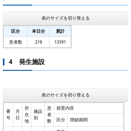
表のサイズを切り替える
区分
本日分
累計
患者数
218
13391
4 発生施設
表のサイズを切り替える
所
患
措置内容
番
月
施設
在
者
号
日
別
区分
閉鎖期間
地
数