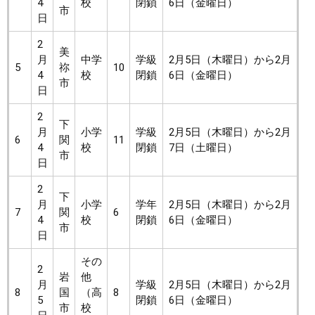
4
校
閉鎖
6日（金曜日）
市
日
2
美
月
中学
学級
2月5日（木曜日）から2月
5
祢
10
4
校
閉鎖
6日（金曜日）
市
日
2
下
月
小学
学級
2月5日（木曜日）から2月
6
関
11
4
校
閉鎖
7日（土曜日）
市
日
2
下
月
小学
学年
2月5日（木曜日）から2月
7
関
6
4
校
閉鎖
6日（金曜日）
市
日
その
2
岩
他
月
学級
2月5日（木曜日）から2月
8
国
（高
8
5
閉鎖
6日（金曜日）
市
校