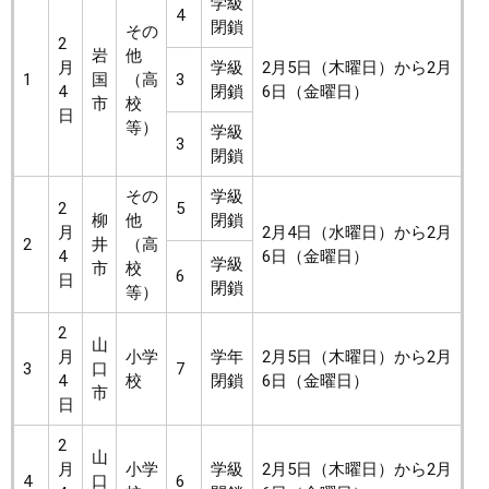
学級
4
閉鎖
その
2
岩
他
月
学級
2月5日（木曜日）から2月
1
国
（高
3
4
閉鎖
6日（金曜日）
市
校
日
等）
学級
3
閉鎖
その
学級
2
5
柳
他
閉鎖
月
2月4日（水曜日）から2月
2
井
（高
4
6日（金曜日）
学級
市
校
6
日
閉鎖
等）
2
山
月
小学
学年
2月5日（木曜日）から2月
3
口
7
4
校
閉鎖
6日（金曜日）
市
日
2
山
月
小学
学級
2月5日（木曜日）から2月
4
口
6