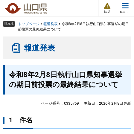
防
ペ
メ
災
ー
ニ
・
メ
災
ジ
ュ
害
ニ
の
ー
組織で探す
情
トップページ
>
報道発表
>
令和8年2月8日執行山口県知事選挙の期日
現在地
ュ
報
先
を
前投票の最終結果について
ー
頭
飛
Other Languages
お気に入り
ページ番号検索
で
ば
報道発表
す
し
検索の仕方
組織で探す
サイトマップで探す
。
て
本
トップページ
本
文
令和8年2月8日執行山口県知事選挙
文
へ
くらし・環境
の期日前投票の最終結果について
健康・福祉
ページ番号：0335769
更新日：2026年2月8日更新
教育・文化・スポーツ
1 件名
しごと・産業・観光