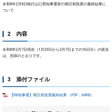
令和8年2月8日執行山口県知事選挙の期日前投票の最終結果に
まちづくり
ついて
県政情報
2 内容
令和8年2月7日現在（1月23日から2月7日までの16日分）の状況
は、別添のとおりです。
3 添付ファイル
【R8知事選】期日前投票最終結果 （PDF：60KB）