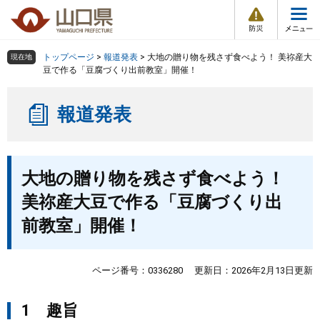
防
ペ
メ
災
ー
ニ
・
メ
災
ジ
ュ
害
ニ
の
ー
組織で探す
情
トップページ
>
報道発表
>
大地の贈り物を残さず食べよう！ 美祢産大
現在地
ュ
報
先
を
豆で作る「豆腐づくり出前教室」開催！
ー
頭
飛
Other Languages
お気に入り
ページ番号検索
で
ば
報道発表
す
し
検索の仕方
組織で探す
サイトマップで探す
。
て
本
トップページ
本
文
大地の贈り物を残さず食べよう！
文
へ
くらし・環境
美祢産大豆で作る「豆腐づくり出
前教室」開催！
健康・福祉
教育・文化・スポーツ
ページ番号：0336280
更新日：2026年2月13日更新
1 趣旨
しごと・産業・観光