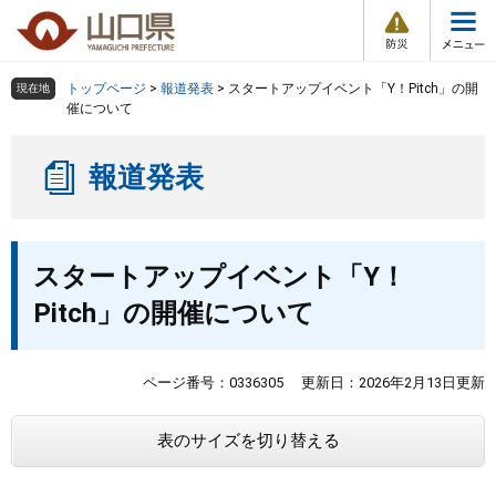
防
ペ
メ
災
ー
ニ
・
メ
災
ジ
ュ
害
ニ
の
ー
組織で探す
情
トップページ
>
報道発表
>
スタートアップイベント「Y！Pitch」の開
現在地
ュ
報
先
を
催について
ー
頭
飛
Other Languages
お気に入り
ページ番号検索
で
ば
報道発表
す
し
検索の仕方
組織で探す
サイトマップで探す
。
て
本
トップページ
本
文
スタートアップイベント「Y！
文
へ
くらし・環境
Pitch」の開催について
健康・福祉
ページ番号：0336305
更新日：2026年2月13日更新
教育・文化・スポーツ
表のサイズを切り替える
しごと・産業・観光