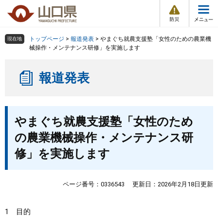
防
ペ
メ
災
ー
ニ
・
メ
災
ジ
ュ
害
ニ
の
ー
組織で探す
情
トップページ
>
報道発表
>
やまぐち就農支援塾「女性のための農業機
現在地
ュ
報
先
を
械操作・メンテナンス研修」を実施します
ー
頭
飛
Other Languages
お気に入り
ページ番号検索
で
ば
報道発表
す
し
検索の仕方
組織で探す
サイトマップで探す
。
て
本
トップページ
本
文
やまぐち就農支援塾「女性のため
文
へ
くらし・環境
の農業機械操作・メンテナンス研
修」を実施します
健康・福祉
教育・文化・スポーツ
ページ番号：0336543
更新日：2026年2月18日更新
しごと・産業・観光
1 目的