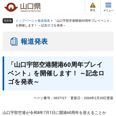
防
ペ
メ
災
ー
ニ
・
メ
災
ジ
ュ
害
ニ
の
ー
組織で探す
情
トップページ
>
報道発表
>
「山口宇部空港開港60周年プレイベント」
現在地
ュ
報
先
を
を開催します！ ～記念ロゴを発表～
ー
頭
飛
Other Languages
お気に入り
ページ番号検索
で
ば
報道発表
す
し
検索の仕方
組織で探す
サイトマップで探す
。
て
本
トップページ
本
文
「山口宇部空港開港60周年プレイ
文
へ
くらし・環境
ベント」を開催します！ ～記念ロ
ゴを発表～
健康・福祉
教育・文化・スポーツ
ページ番号：0337127
更新日：2026年2月20日更新
しごと・産業・観光
山口宇部空港が令和8年7月1日に開港60周年を迎えることか