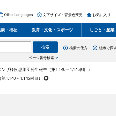
Other Languages
文字サイズ・背景色変更
お気に入り
健康・福祉
教育・文化・スポーツ
しごと・産業
検索の仕方
組織で探
ページ番号検索
ンザ様疾患集団発生報告（第1,140～1,145例目）
,140～1,145例目）