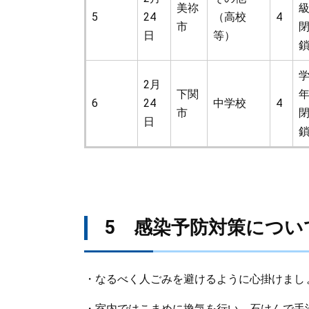
美祢
5
24
（高校
4
市
日
等）
2月
下関
6
24
中学校
4
市
日
5 感染予防対策につい
​・なるべく人ごみを避けるように心掛けまし
・室内ではこまめに換気を行い、石けんで手