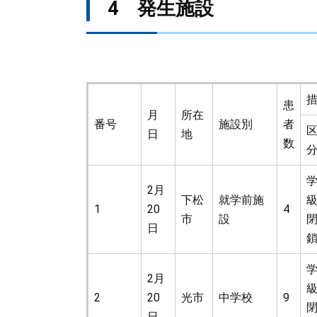
4 発生施設
患
月
所在
番号
施設別
者
日
地
数
2月
下松
就学前施
1
20
4
市
設
日
2月
2
20
光市
中学校
9
日