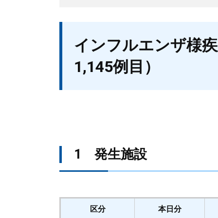
本
インフルエンザ様疾患
文
1,145例目）
1 発生施設
区分
本日分