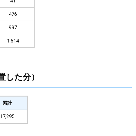
41
476
997
1,514
置した分）
累計
17,295