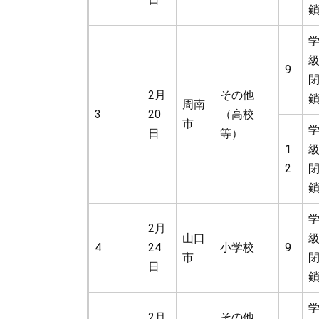
9
2月
その他
周南
3
20
（高校
市
日
等）
1
2
2月
山口
4
24
小学校
9
市
日
2月
その他