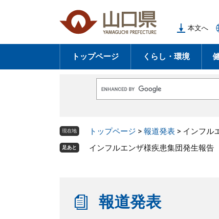
ペ
メ
ー
ニ
本文へ
ジ
ュ
の
ー
トップページ
くらし・環境
先
を
頭
飛
で
ば
G
す
し
o
o
。
て
g
l
本
トップページ
>
報道発表
>
インフルエ
e
現在地
文
カ
ス
インフルエンザ様疾患集団発生報告（第1
足あと
へ
タ
ム
検
索
報道発表