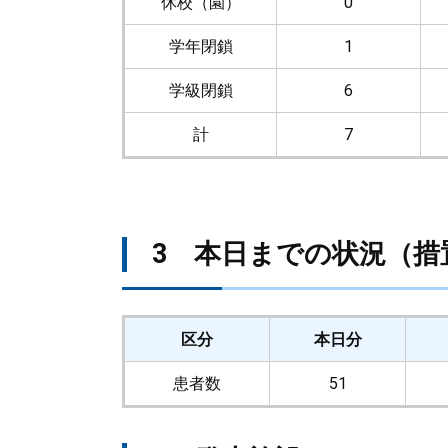
休校（園）
0
学年閉鎖
1
学級閉鎖
6
計
7
3 本日までの状況（措
区分
本日分
患者数
51