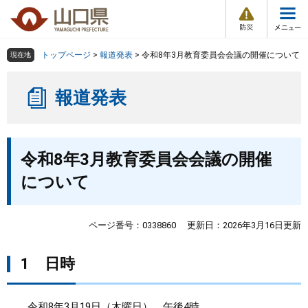
防
ペ
メ
災
ー
ニ
・
メ
災
ジ
ュ
害
ニ
の
ー
組織で探す
情
トップページ
>
報道発表
>
令和8年3月教育委員会会議の開催について
現在地
ュ
報
先
を
ー
頭
飛
Other Languages
お気に入り
ページ番号検索
報道発表
で
ば
す
し
検索の仕方
組織で探す
サイトマップで探す
。
て
本
本
トップページ
令和8年3月教育委員会会議の開催
文
文
へ
について
くらし・環境
健康・福祉
ページ番号：0338860
更新日：2026年3月16日更新
教育・文化・スポーツ
1
日時
しごと・産業・観光
令和8年3月19日（木曜日） 午後4時