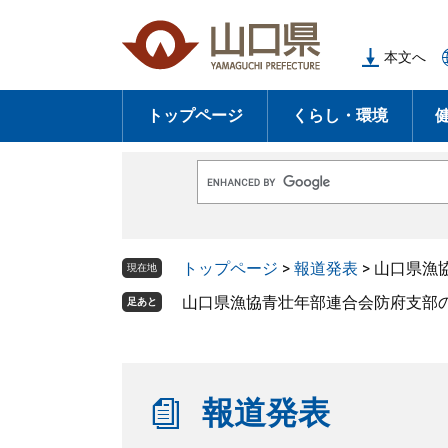
ペ
メ
ー
ニ
本文へ
ジ
ュ
の
ー
トップページ
くらし・環境
先
を
頭
飛
で
ば
G
す
し
o
o
。
て
g
l
本
トップページ
>
報道発表
>
山口県漁
e
現在地
文
カ
ス
山口県漁協青壮年部連合会防府支部
足あと
へ
タ
ム
検
索
報道発表