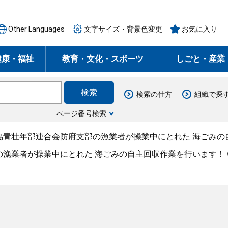
Other Languages
文字サイズ・背景色変更
お気に入り
健康・福祉
教育・文化・スポーツ
しごと・産業
検索の仕方
組織で探
ページ番号検索
協青壮年部連合会防府支部の漁業者が操業中にとれた 海ごみの
の漁業者が操業中にとれた 海ごみの自主回収作業を行います！