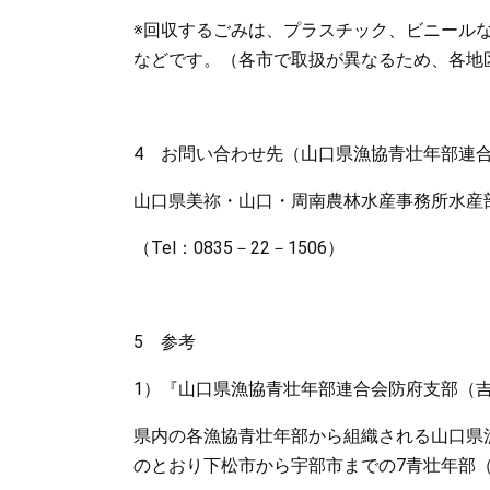
※回収するごみは、プラスチック、ビニール
などです。（各市で取扱が異なるため、各地
4 お問い合わせ先（山口県漁協青壮年部連
山口県美祢・山口・周南農林水産事務所水産部 
（Tel：0835－22－1506）
5 参考
1）『山口県漁協青壮年部連合会防府支部（吉井
県内の各漁協青壮年部から組織される山口県
のとおり下松市から宇部市までの7青壮年部（