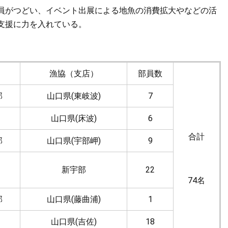
員がつどい、イベント出展による地魚の消費拡大やなどの活
支援に力を入れている。
漁協（支店）
部員数
部
山口県(東岐波)
7
山口県(床波)
6
合計
部
山口県(宇部岬)
9
新宇部
22
74名
部
山口県(藤曲浦)
1
山口県(吉佐)
18