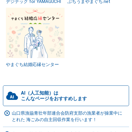
デジテック for YAMAGUCHI
ぶちうまやまぐち.net
やまぐち結婚応縁センター
AI（人工知能）は
こんなページをおすすめします
山口県漁協青壮年部連合会防府支部の漁業者が操業中に
とれた 海ごみの自主回収作業を行います！