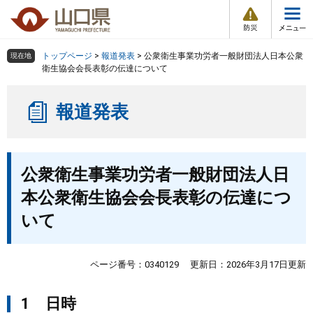
防
ペ
メ
災
ー
ニ
・
メ
災
ジ
ュ
害
ニ
の
ー
組織で探す
情
トップページ
>
報道発表
>
公衆衛生事業功労者一般財団法人日本公衆
現在地
ュ
報
先
を
衛生協会会長表彰の伝達について
ー
頭
飛
Other Languages
お気に入り
ページ番号検索
で
ば
報道発表
す
し
検索の仕方
組織で探す
サイトマップで探す
。
て
本
トップページ
本
文
公衆衛生事業功労者一般財団法人日
文
へ
くらし・環境
本公衆衛生協会会長表彰の伝達につ
いて
健康・福祉
教育・文化・スポーツ
ページ番号：0340129
更新日：2026年3月17日更新
1 日時
しごと・産業・観光