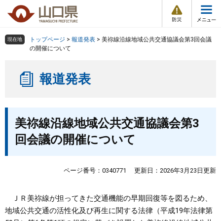
防
ペ
メ
災
ー
ニ
・
メ
災
ジ
ュ
害
ニ
の
ー
組織で探す
情
トップページ
>
報道発表
>
美祢線沿線地域公共交通協議会第3回会議
現在地
ュ
報
先
を
の開催について
ー
頭
飛
Other Languages
お気に入り
ページ番号検索
で
ば
報道発表
す
し
検索の仕方
組織で探す
サイトマップで探す
。
て
本
トップページ
本
文
美祢線沿線地域公共交通協議会第3
文
へ
くらし・環境
回会議の開催について
健康・福祉
ページ番号：0340771
更新日：2026年3月23日更新
教育・文化・スポーツ
ＪＲ美祢線が担ってきた交通機能の早期回復等を図るため、
地域公共交通の活性化及び再生に関する法律（平成19年法律第
しごと・産業・観光