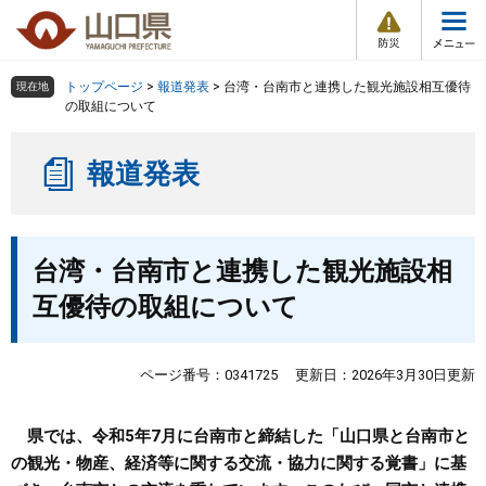
防
ペ
メ
災
ー
ニ
・
メ
災
ジ
ュ
害
ニ
の
ー
組織で探す
情
トップページ
>
報道発表
>
台湾・台南市と連携した観光施設相互優待
現在地
ュ
報
先
を
の取組について
ー
頭
飛
Other Languages
お気に入り
ページ番号検索
で
ば
報道発表
す
し
検索の仕方
組織で探す
サイトマップで探す
。
て
本
トップページ
本
文
台湾・台南市と連携した観光施設相
文
へ
くらし・環境
互優待の取組について
健康・福祉
ページ番号：0341725
更新日：2026年3月30日更新
教育・文化・スポーツ
県では、令和5年7月に台南市と締結した「山口県と台南市と
の観光・物産、経済等に関する交流・協力に関する覚書」に基
しごと・産業・観光