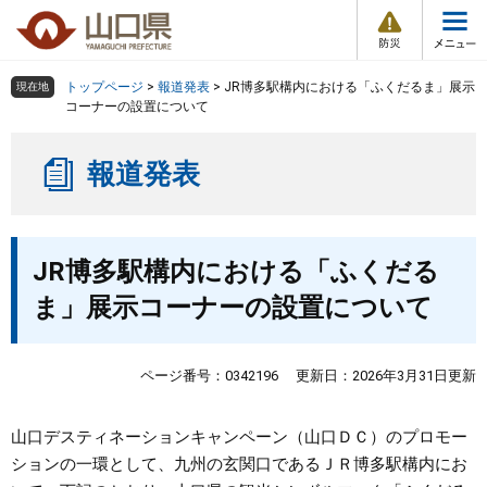
防
ペ
メ
災
ー
ニ
・
メ
災
ジ
ュ
害
ニ
の
ー
組織で探す
情
トップページ
>
報道発表
>
JR博多駅構内における「ふくだるま」展示
現在地
ュ
報
先
を
コーナーの設置について
ー
頭
飛
Other Languages
お気に入り
ページ番号検索
で
ば
報道発表
す
し
検索の仕方
組織で探す
サイトマップで探す
。
て
本
トップページ
本
文
JR博多駅構内における「ふくだる
文
へ
くらし・環境
ま」展示コーナーの設置について
健康・福祉
ページ番号：0342196
更新日：2026年3月31日更新
教育・文化・スポーツ
​山口デスティネーションキャンペーン（山口ＤＣ）のプロモー
ションの一環として、九州の玄関口であるＪＲ博多駅構内にお
しごと・産業・観光