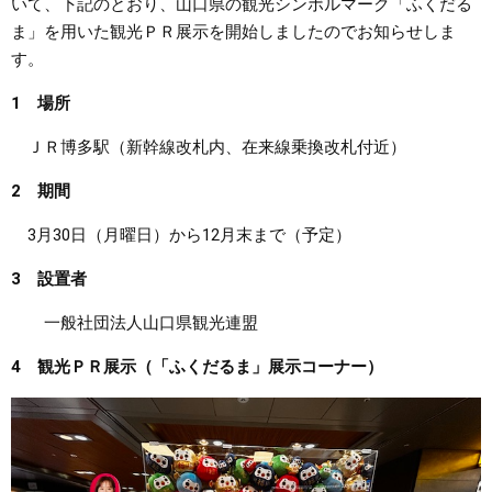
いて、下記のとおり、山口県の観光シンボルマーク「ふくだる
ま」を用いた観光ＰＲ展示を開始しましたのでお知らせしま
まちづくり
す。
県政情報
1 場所
ＪＲ博多駅（新幹線改札内、在来線乗換改札付近）
2 期間
3月30日（月曜日）から12月末まで（予定）
3 設置者
一般社団法人山口県観光連盟
4 観光ＰＲ展示（「ふくだるま」展示コーナー）