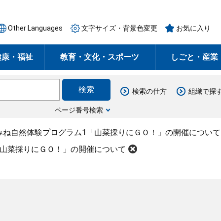
Other Languages
文字サイズ・背景色変更
お気に入り
健康・福祉
教育・文化・スポーツ
しごと・産業
検索の仕方
組織で探
ページ番号検索
みね自然体験プログラム1「山菜採りにＧＯ！」の開催について
「山菜採りにＧＯ！」の開催について