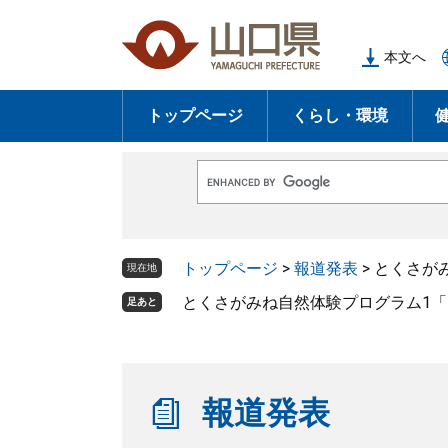
ペ
メ
ー
ニ
本文へ
ジ
ュ
の
ー
トップページ
くらし・環境
先
を
頭
飛
で
ば
G
す
し
o
o
。
て
g
l
本
トップページ
>
報道発表
>
とくさが
e
現在地
文
カ
ス
とくさがみね自然体験プログラム1
足あと
へ
タ
ム
検
索
報道発表