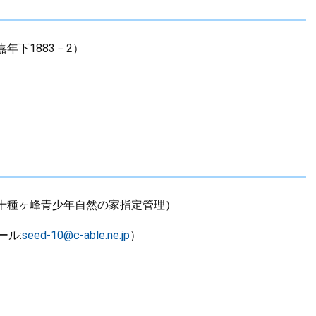
年下1883－2）
十種ヶ峰青少年自然の家指定管理）
メール:
seed-10@c-able.ne.jp
）