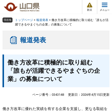
防
ペ
メ
災
ー
ニ
・
メ
災
ジ
ュ
害
ニ
の
ー
組織で探す
情
トップページ
>
報道発表
>
働き方改革に積極的に取り組む「誰もが活
現在地
ュ
報
先
を
躍できるやまぐちの企業」の募集について
ー
頭
飛
Other Languages
お気に入り
ページ番号検索
で
ば
報道発表
す
し
検索の仕方
組織で探す
サイトマップで探す
。
て
本
トップページ
本
文
働き方改革に積極的に取り組む
文
へ
くらし・環境
「誰もが活躍できるやまぐちの企
業」の募集について
健康・福祉
教育・文化・スポーツ
ページ番号：0343148
更新日：2026年4月15日更新
しごと・産業・観光
働き方改革に優れた実績を有する企業を支援し、更なる取組を