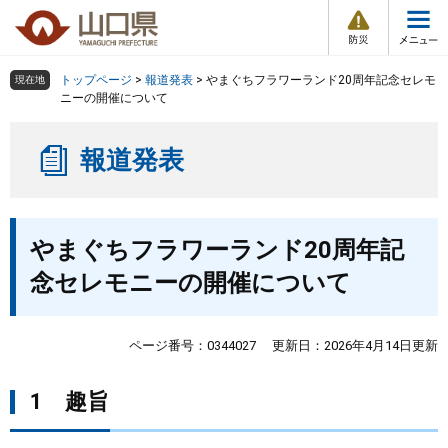
防
ペ
メ
災
ー
ニ
・
メ
災
ジ
ュ
害
ニ
の
ー
組織で探す
情
トップページ
>
報道発表
>
やまぐちフラワーランド20周年記念セレモ
現在地
ュ
報
先
を
ニーの開催について
ー
頭
飛
Other Languages
お気に入り
ページ番号検索
で
ば
報道発表
す
し
検索の仕方
組織で探す
サイトマップで探す
。
て
本
トップページ
本
文
やまぐちフラワーランド20周年記
文
へ
くらし・環境
念セレモニーの開催について
健康・福祉
ページ番号：0344027
更新日：2026年4月14日更新
教育・文化・スポーツ
1 趣旨
しごと・産業・観光