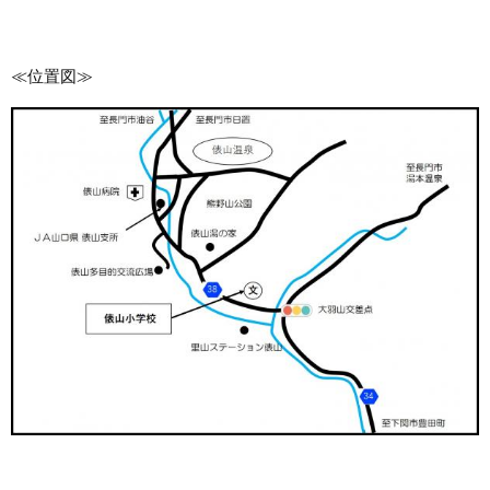
≪位置図≫