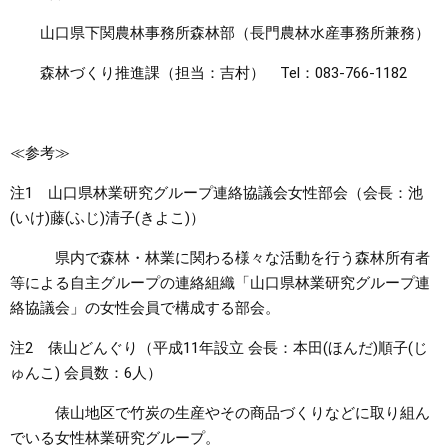
山口県下関農林事務所森林部（長門農林水産事務所兼務）
森林づくり推進課（担当：吉村） Tel：083-766-1182
≪参考≫
注1 山口県林業研究グループ連絡協議会女性部会（会長：池
(いけ)藤(ふじ)清子(きよこ)）
県内で森林・林業に関わる様々な活動を行う森林所有者
等による自主グループの連絡組織「山口県林業研究グループ連
絡協議会」の女性会員で構成する部会。
注2 俵山どんぐり（平成11年設立 会長：本田(ほんだ)順子(じ
ゅんこ) 会員数：6人）
俵山地区で竹炭の生産やその商品づくりなどに取り組ん
でいる女性林業研究グループ。