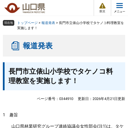
防
ペ
メ
災
ー
ニ
・
メ
災
ジ
ュ
害
ニ
の
ー
組織で探す
情
トップページ
>
報道発表
>
長門市立俵山小学校でタケノコ料理教室を
現在地
ュ
報
先
を
実施します！
ー
頭
飛
Other Languages
お気に入り
ページ番号検索
で
ば
報道発表
す
し
検索の仕方
組織で探す
サイトマップで探す
。
て
本
トップページ
本
文
長門市立俵山小学校でタケノコ料
文
へ
くらし・環境
理教室を実施します！
健康・福祉
ページ番号：0344910
更新日：2026年4月21日更新
教育・文化・スポーツ
1 趣旨
しごと・産業・観光
山口県林業研究グループ連絡協議会女性部会(注1)は、タケ