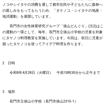
ノコやシイタケの消費を通して都市住民や子どもたちに森林へ
まちづくり
の親しみをもってもらうため、「タケノコ・シイタケの地産・
地消運動」を展開しています。
県政情報
長門市の女性林業研究グループ「俵山どんぐり」(注2)はこ
の運動の一環として、毎年、長門市立俵山小学校の児童を対象
にタケノコ料理教室を実施しています。今回は、前日に児童が
掘ったタケノコを使ってアイデア料理を作ります。
2 日時
令和8年4月28日（火曜日） 午前10時30分から正午まで
3 場所
長門市立俵山小学校（長門市俵山2310-1）