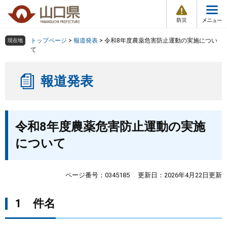
防
ペ
メ
災
ー
ニ
・
メ
災
ジ
ュ
害
ニ
の
ー
組織で探す
情
トップページ
>
報道発表
>
令和8年度農薬危害防止運動の実施につい
現在地
ュ
報
先
を
て
ー
頭
飛
Other Languages
お気に入り
ページ番号検索
で
ば
報道発表
す
し
検索の仕方
組織で探す
サイトマップで探す
。
て
本
トップページ
本
文
令和8年度農薬危害防止運動の実施
文
へ
くらし・環境
について
健康・福祉
ページ番号：0345185
更新日：2026年4月22日更新
教育・文化・スポーツ
1 件名
しごと・産業・観光