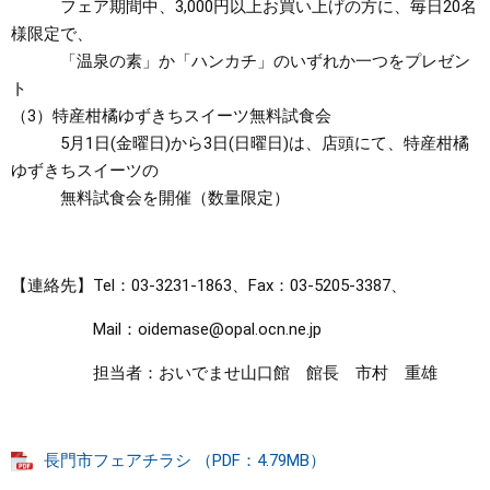
フェア期間中、3,000円以上お買い上げの方に、毎日20名
様限定で、
「温泉の素」か「ハンカチ」のいずれか一つをプレゼン
ト
（3）特産柑橘ゆずきちスイーツ無料試食会
5月1日(金曜日)から3日(日曜日)は、店頭にて、特産柑橘
ゆずきちスイーツの
無料試食会を開催（数量限定）
【連絡先】Tel：03-3231-1863、Fax：03-5205-3387、
Mail：oidemase@opal.ocn.ne.jp
担当者：おいでませ山口館 館長 市村 重雄
長門市フェアチラシ （PDF：4.79MB）