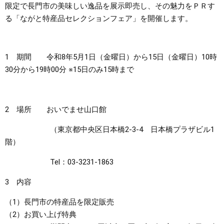
限定で長門市の美味しい逸品を展示即売し、その魅力をＰＲす
る「ながと特産品セレクションフェア」を開催します。
まちづくり
県政情報
1 期間 令和8年5月1日（金曜日）から15日（金曜日）10時
30分から19時00分 ※15日のみ15時まで
2 場所 おいでませ山口館
（東京都中央区日本橋2-3-4 日本橋プラザビル1
階）
Tel：03-3231-1863
3 内容
（1）長門市の特産品を限定販売
（2）お買い上げ特典