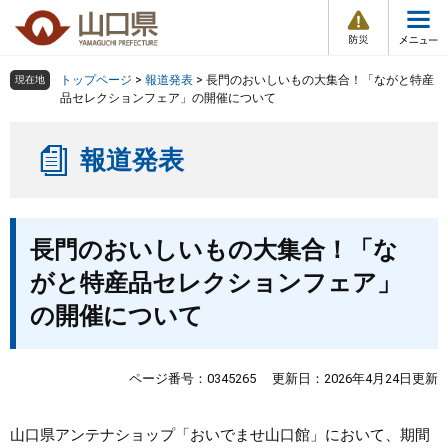
防
ペ
メ
災
ー
ニ
・
メ
災
ジ
ュ
害
ニ
の
ー
組織で探す
情
トップページ
>
報道発表
>
長門のおいしいもの大集合！「ながと特産
現在地
ュ
報
先
を
品セレクションフェア」の開催について
ー
頭
飛
Other Languages
お気に入り
ページ番号検索
で
ば
報道発表
す
し
検索の仕方
組織で探す
サイトマップで探す
。
て
本
トップページ
本
文
長門のおいしいもの大集合！「な
文
へ
くらし・環境
がと特産品セレクションフェア」
の開催について
健康・福祉
教育・文化・スポーツ
ページ番号：0345265
更新日：2026年4月24日更新
しごと・産業・観光
山口県アンテナショップ「おいでませ山口館」において、期間