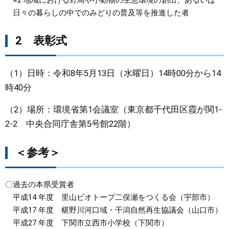
※2 地域における野鳥や小動物の生息環境の創出、あるいは
日々の暮らしの中でのみどりの普及等を推進した者
2 表彰式
（1）日時：令和8年5月13日（水曜日）14時00分から14
時40分
（2）場所：環境省第1会議室（東京都千代田区霞が関1-
2-2 中央合同庁舎第5号館22階）
＜参考＞
〇過去の本県受賞者
平成14 年度 里山ビオトープ二俣瀬をつくる会（宇部市）
平成17 年度 椹野川河口域・干潟自然再生協議会（山口市）
平成27 年度 下関市立西市小学校（下関市）