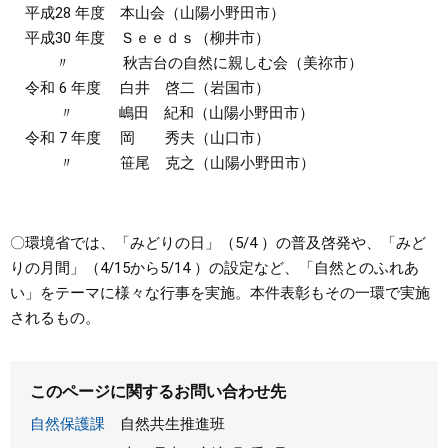
平成28 年度 本山会（山陽小野田市）
平成30 年度 Ｓｅｅｄｓ（柳井市）
〃 秋吉台の自然に親しむ会（美祢市）
​令和 6 年度 白井 啓二（岩国市）
〃 嶋田 紀和（山陽小野田市）
令和 7 年度 岡 秀夫（山口市）
〃 笹尾 克之（山陽小野田市）
〇環境省では、「みどりの日」（5/4 ）の普及啓発や、「みど
りの月間」（4/15から5/14 ）の設定など、「自然とのふれあ
い」をテーマに様々な行事を実施。本件表彰もその一環で実施
されるもの。
このページに関するお問い合わせ先
自然保護課
自然共生推進班