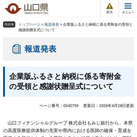
防
ペ
メ
災
ー
ニ
・
メ
災
ジ
ュ
害
ニ
の
ー
組織で探す
情
トップページ
>
報道発表
>
企業版ふるさと納税に係る寄附金の受領と
現在地
ュ
報
先
を
感謝状贈呈式について
ー
頭
飛
Other Languages
お気に入り
ページ番号検索
で
ば
報道発表
す
し
検索の仕方
組織で探す
サイトマップで探す
。
て
本
トップページ
本
文
企業版ふるさと納税に係る寄附金
文
へ
くらし・環境
の受領と感謝状贈呈式について
健康・福祉
ページ番号：0345759
更新日：2026年4月28日更新
教育・文化・スポーツ
山口フィナンシャルグループ 株式会社もみじ銀行から、本県
の高度医療提供体制の充実や県内における医師の確保・育成を
しごと・産業・観光