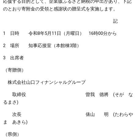
応援する目的として、企業版ふるさと納税の申出があり、下記
のとおり寄附金の受領と感謝状の贈呈式を実施します。
まちづくり
記
県政情報
1 日時 令和8年5月11日（月曜日） 16時00分から
2 場所 知事応接室（本館棟3階）
3 出席者
（寄贈側）
株式会社山口フィナンシャルグループ
取締役 曽我 德將 (そが な
るまさ)
次長 俵山 明 (たわらや
ま あきら)
（県側）