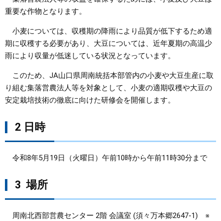
重要な作物となります。
まちづくり
小麦については、収穫期の降雨により品質が低下するため適
期に収穫する必要があり、大豆については、近年夏期の高温少
県政情報
雨により収量が低迷している状況となっています。
このため、JA山口県周南統括本部管内の小麦や大豆生産に取
り組む集落営農法人等を対象として、小麦の適期収穫や大豆の
安定栽培技術の徹底に向けた研修会を開催します。
2 日時
令和8年5月19日（火曜日）午前10時から午前11時30分まで
3
場所
周南北西部営農センター 2階 会議室 (須々万本郷2647-1) ※