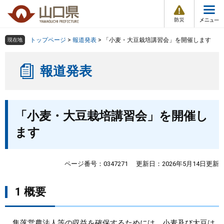
防
ペ
メ
災
ー
ニ
・
メ
災
ジ
ュ
害
ニ
の
ー
組織で探す
情
トップページ
>
報道発表
>
「小麦・大豆栽培講習会」を開催します
現在地
ュ
報
先
を
ー
頭
飛
Other Languages
お気に入り
ページ番号検索
報道発表
で
ば
す
し
検索の仕方
組織で探す
サイトマップで探す
。
て
本
本
トップページ
「小麦・大豆栽培講習会」を開催し
文
文
へ
ます
くらし・環境
健康・福祉
ページ番号：0347271
更新日：2026年5月14日更新
教育・文化・スポーツ
1 概要
しごと・産業・観光
集落営農法人等の収益を確保するためには、小麦及び大豆は