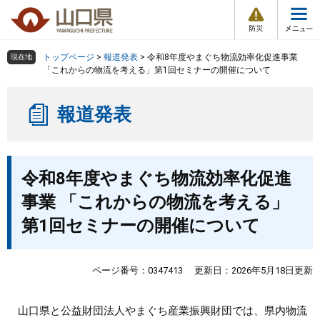
防
ペ
メ
災
ー
ニ
・
メ
災
ジ
ュ
害
ニ
の
ー
組織で探す
情
トップページ
>
報道発表
>
令和8年度やまぐち物流効率化促進事業
現在地
ュ
報
先
を
「これからの物流を考える」第1回セミナーの開催について
ー
頭
飛
Other Languages
お気に入り
ページ番号検索
で
ば
報道発表
す
し
検索の仕方
組織で探す
サイトマップで探す
。
て
本
トップページ
本
文
令和8年度やまぐち物流効率化促進
文
へ
くらし・環境
事業 「これからの物流を考える」
第1回セミナーの開催について
健康・福祉
教育・文化・スポーツ
ページ番号：0347413
更新日：2026年5月18日更新
しごと・産業・観光
山口県と公益財団法人やまぐち産業振興財団では、県内物流