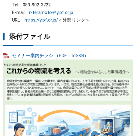
Tel 083-902-3722
E-mail
r-teramoto＠yipf.or.jp​
URL
https://yipf.or.jp/
＜外部リンク＞
添付ファイル
セミナー案内チラシ （PDF：518KB）