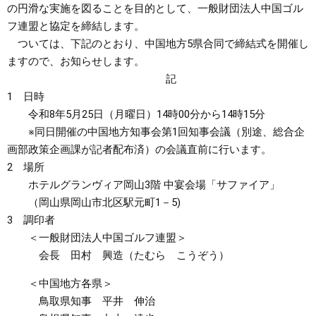
の円滑な実施を図ることを目的として、一般財団法人中国ゴル
フ連盟と協定を締結します。
まちづくり
ついては、下記のとおり、中国地方5県合同で締結式を開催し
ますので、お知らせします。
県政情報
記
1 日時
令和8年5月25日（月曜日）14時00分から14時15分
※同日開催の中国地方知事会第1回知事会議（別途、総合企
画部政策企画課が記者配布済）の会議直前に行います。
2 場所
ホテルグランヴィア岡山3階 中宴会場「サファイア」
（岡山県岡山市北区駅元町1－5)
3 調印者
＜一般財団法人中国ゴルフ連盟＞
会長 田村 興造（たむら こうぞう）
＜中国地方各県＞
鳥取県知事 平井 伸治