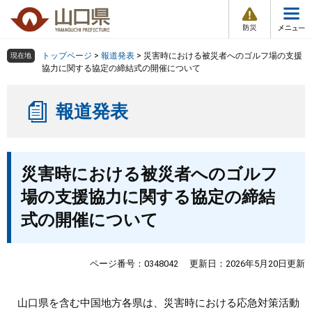
防
ペ
メ
災
ー
ニ
・
メ
災
ジ
ュ
害
ニ
の
ー
組織で探す
情
トップページ
>
報道発表
>
災害時における被災者へのゴルフ場の支援
現在地
ュ
報
先
を
協力に関する協定の締結式の開催について
ー
頭
飛
Other Languages
お気に入り
ページ番号検索
で
ば
報道発表
す
し
検索の仕方
組織で探す
サイトマップで探す
。
て
本
トップページ
本
文
災害時における被災者へのゴルフ
文
へ
くらし・環境
場の支援協力に関する協定の締結
式の開催について
健康・福祉
教育・文化・スポーツ
ページ番号：0348042
更新日：2026年5月20日更新
しごと・産業・観光
山口県を含む中国地方各県は、災害時における応急対策活動