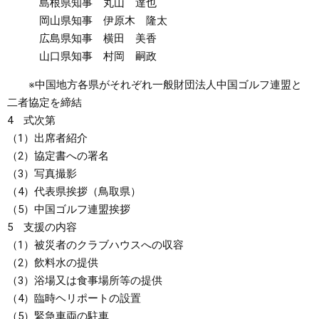
島根県知事 丸山 達也
岡山県知事 伊原木 隆太
広島県知事 横田 美香
山口県知事 村岡 嗣政
※中国地方各県がそれぞれ一般財団法人中国ゴルフ連盟と
二者協定を締結
4 式次第
（1）出席者紹介
（2）協定書への署名
（3）写真撮影
（4）代表県挨拶（鳥取県）
（5）中国ゴルフ連盟挨拶
5 支援の内容
（1）被災者のクラブハウスへの収容
（2）飲料水の提供
（3）浴場又は食事場所等の提供
（4）臨時ヘリポートの設置
（5）緊急車両の駐車