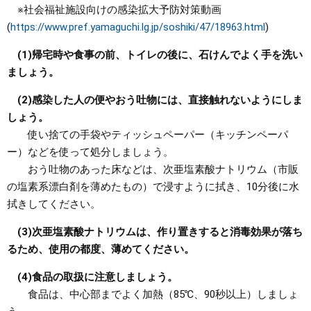
※社会福祉施設向けの感染拡大予防対策動画
(
https://www.pref.yamaguchi.lg.jp/soshiki/47/18963.html
)
(1)帰宅時や食事の前、トイレの後に、石けんでよく手を洗い
ましょう。
(2)感染した人の便やおう吐物には、直接触れないようにしま
しょう。
使い捨ての手袋やティッシュペーパー（キッチンペーパ
ー）などを使って処分しましょう。
おう吐物のあった床などは、次亜塩素酸ナトリウム（市販
の塩素系漂白剤を薄めたもの）で浸すように拭き、10分後に水
拭きしてください。
(3)次亜塩素酸ナトリウムは、作り置きすると消毒効果が落ち
るため、使用の都度、薄めてください。
(4)食品の取扱に注意しましょう。
食品は、中心部までよく加熱（85℃、90秒以上）しましょ