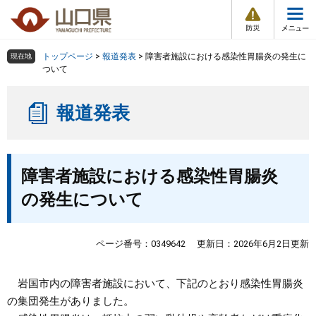
防
ペ
メ
災
ー
ニ
・
メ
災
ジ
ュ
害
ニ
の
ー
組織で探す
情
トップページ
>
報道発表
>
障害者施設における感染性胃腸炎の発生に
現在地
ュ
報
先
を
ついて
ー
頭
飛
Other Languages
お気に入り
ページ番号検索
で
ば
報道発表
す
し
検索の仕方
組織で探す
サイトマップで探す
。
て
本
トップページ
本
文
障害者施設における感染性胃腸炎
文
へ
くらし・環境
の発生について
健康・福祉
ページ番号：0349642
更新日：2026年6月2日更新
教育・文化・スポーツ
岩国市内の障害者施設において、下記のとおり感染性胃腸炎
の集団発生がありました。
しごと・産業・観光