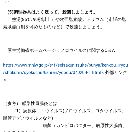
う。
(5)調理器具はよく洗って、殺菌しましょう。
熱湯(85℃､90秒以上）や次亜塩素酸ナトリウム（市販の塩
素系漂白剤を薄めたものなど）で殺菌しましょう。
厚生労働省ホームページ：ノロウイルスに関するQ＆A
https://www.mhlw.go.jp/stf/seisakunitsuite/bunya/kenkou_iryou
/shokuhin/syokuchu/kanren/yobou/040204-1.html
＜外部リンク
＞
（参考） 感染性胃腸炎とは
（1）病原体 ：ウイルス(ノロウイルス、ロタウイルス、
腸管アデノウイルスなど)
細菌（カンピロバクター、病原性大腸菌、