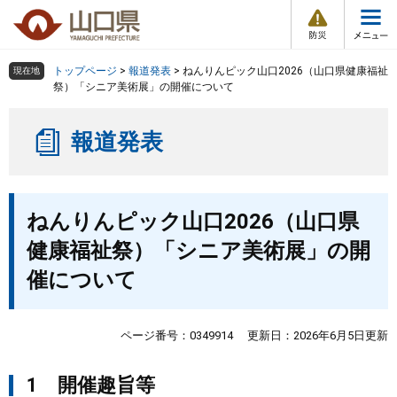
防
ペ
メ
災
ー
ニ
・
メ
災
ジ
ュ
害
ニ
の
ー
組織で探す
情
トップページ
>
報道発表
>
ねんりんピック山口2026（山口県健康福祉
現在地
ュ
報
先
を
祭）「シニア美術展」の開催について
ー
頭
飛
Other Languages
お気に入り
ページ番号検索
で
ば
報道発表
す
し
検索の仕方
組織で探す
サイトマップで探す
。
て
本
トップページ
本
文
ねんりんピック山口2026（山口県
文
へ
くらし・環境
健康福祉祭）「シニア美術展」の開
催について
健康・福祉
教育・文化・スポーツ
ページ番号：0349914
更新日：2026年6月5日更新
1 開催趣旨等
しごと・産業・観光