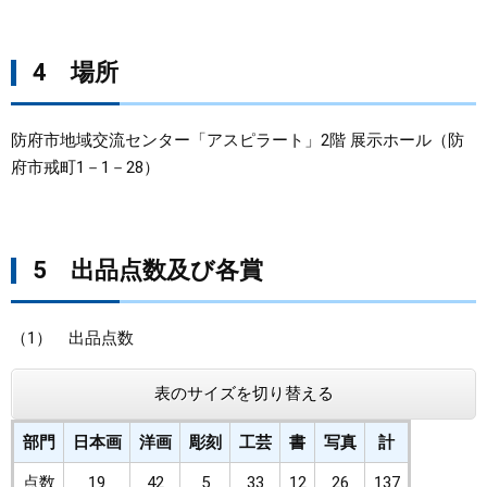
4 場所
防府市地域交流センター「アスピラート」2階 展示ホール（防
府市戒町1－1－28）
5 出品点数及び各賞
（1） 出品点数
表のサイズを切り替える
部門
日本画
洋画
彫刻
工芸
書
写真
計
点数
19
42
5
33
12
26
137