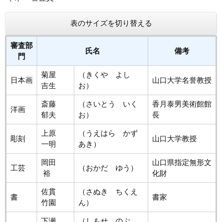
表のサイズを切り替える
審査部
氏名
備考
門
菊屋
（きくや よし
日本画
山口大学名誉教授
吉生
お）
斎藤
（さいとう いく
香月泰男美術館館
洋画
郁夫
お）
長
上原
（うえはら かず
彫刻
山口大学教授
一明
あき）
岡田
山口県指定無形文
工芸
（おかだ ゆう）
裕
化財
佐貫
（さぬき ちくえ
書
書家
竹園
ん）
下瀬
（しもせ のぶ