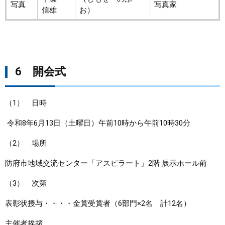
写真
写真家
信雄
お）
6 開会式
（1） 日時
令和8年6月13日（土曜日）午前10時から午前10時30分
（2） 場所
防府市地域交流センター「アスピラート」2階 展示ホール前
（3） 次第
表彰状授与・・・・金賞受賞者（6部門×2名 計12名）
主催者挨拶