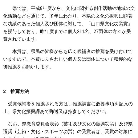
県では、平成8年度から、文化に関する創作活動や地域の文
まちづくり
化活動などを通じて、多年にわたり、本県の文化の振興に顕著
な功績のあった個人及び団体に対して、「山口県文化功労賞」
県政情報
を授与しており、昨年度までに個人211名、27団体の方々が受
賞されています。
本賞は、県民の皆様からも広く候補者の推薦を受け付けて
いますので、本賞にふさわしい個人又は団体について積極的な
御推薦をお願いします。
2 推薦方法
受賞候補者を推薦される方は、推薦調書に必要事項を記入の
上、県文化振興課あて郵送又は持参してください。
なお、県教育委員会表彰（芸術及び文化の振興功労）及び県
選奨（芸術・文化・スポーツ功労）の受賞者は、受賞の対象に