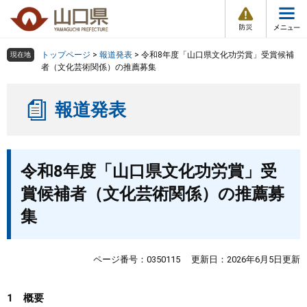
防
ペ
メ
災
ー
ニ
・
メ
災
ジ
ュ
害
ニ
の
ー
組織で探す
情
トップページ
>
報道発表
>
令和8年度「山口県文化功労賞」受賞候補
現在地
ュ
報
先
を
者（文化芸術関係）の推薦募集
ー
頭
飛
Other Languages
お気に入り
ページ番号検索
で
ば
報道発表
す
し
検索の仕方
組織で探す
サイトマップで探す
。
て
本
トップページ
本
文
令和8年度「山口県文化功労賞」受
文
へ
くらし・環境
賞候補者（文化芸術関係）の推薦募
集
健康・福祉
教育・文化・スポーツ
ページ番号：0350115
更新日：2026年6月5日更新
しごと・産業・観光
1 概要