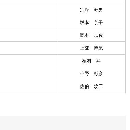
別府 寿男
坂本 京子
岡本 志俊
上部 博範
植村 昇
小野 彰彦
佐伯 欽三