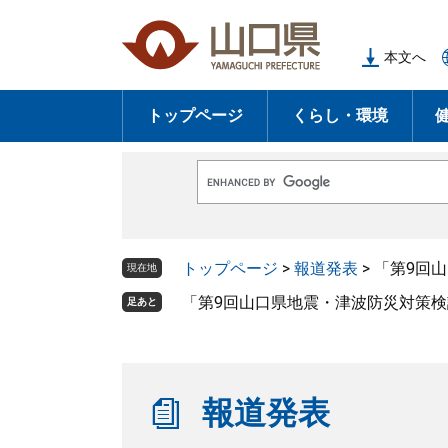
ペ
メ
ー
ニ
本文へ
ジ
ュ
の
ー
トップページ
くらし・環境
先
を
頭
飛
で
ば
G
す
し
o
o
。
て
g
l
本
トップページ
>
報道発表
>
「第9回
e
現在地
文
カ
ス
「第9回山口県地震・津波防災対策
足あと
へ
タ
ム
検
索
報道発表