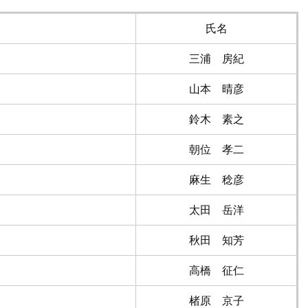
氏名
三浦 房紀
山本 晴彦
鈴木 素之
朝位 孝二
麻生 稔彦
太田 岳洋
秋田 知芳
高橋 征仁
楮原 京子