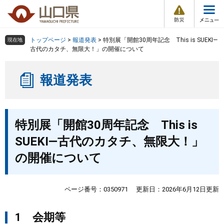
防
ペ
メ
災
ー
ニ
・
メ
災
ジ
ュ
害
ニ
の
ー
組織で探す
情
トップページ
>
報道発表
>
特別展「開館30周年記念 This is SUEKI―
現在地
ュ
報
先
を
古代のカタチ、無限大！」の開催について
ー
頭
飛
Other Languages
お気に入り
ページ番号検索
で
ば
報道発表
す
し
検索の仕方
組織で探す
サイトマップで探す
。
て
本
トップページ
本
文
特別展「開館30周年記念 This is
文
へ
くらし・環境
SUEKI―古代のカタチ、無限大！」
の開催について
健康・福祉
教育・文化・スポーツ
ページ番号：0350971
更新日：2026年6月12日更新
1 会期等
しごと・産業・観光