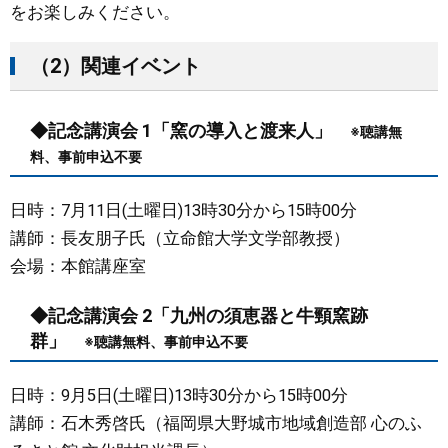
をお楽しみください。​
（2）関連イベント
◆記念講演会 1「
窯の導入と渡来人​
」
※聴講無
料、事前申込不要​
日時：7月11日(土曜日)13時30分から15時00分​
講師：長友朋子氏（立命館大学文学部教授）​
会場：本館講座室
◆
記念講演会 2「九州の須恵器と牛頸窯跡
群」
※聴講無料、事前申込不要​​
日時：9月5日(土曜日)13時30分から15時00分
講師：石木秀啓氏（福岡県大野城市地域創造部 心のふ