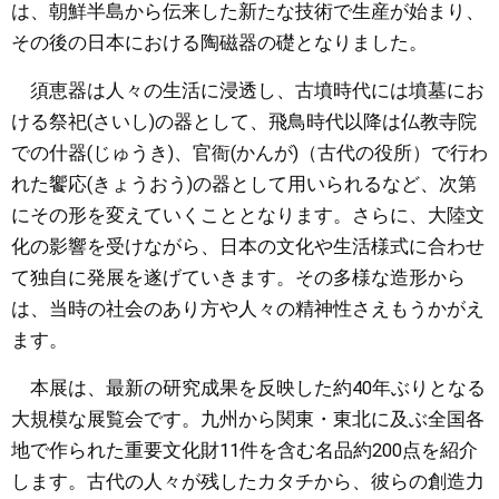
は、朝鮮半島から伝来した新たな技術で生産が始まり、
その後の日本における陶磁器の礎となりました。
須恵器は人々の生活に浸透し、古墳時代には墳墓にお
ける祭祀(さいし)の器として、飛鳥時代以降は仏教寺院
での什器(じゅうき)、官衙(かんが)（古代の役所）で行わ
れた饗応(きょうおう)の器として用いられるなど、次第
にその形を変えていくこととなります。さらに、大陸文
化の影響を受けながら、日本の文化や生活様式に合わせ
て独自に発展を遂げていきます。その多様な造形から
は、当時の社会のあり方や人々の精神性さえもうかがえ
ます。
本展は、最新の研究成果を反映した約40年ぶりとなる
大規模な展覧会です。九州から関東・東北に及ぶ全国各
地で作られた重要文化財11件を含む名品約200点を紹介
します。古代の人々が残したカタチから、彼らの創造力