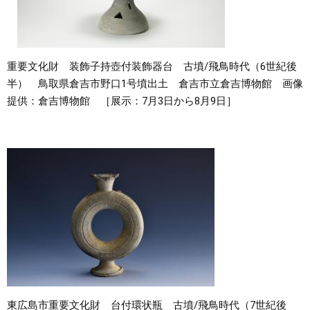
重要文化財 装飾子持壺付装飾器台 古墳/飛鳥時代（6世紀後
半） 鳥取県倉吉市野口1号墳出土 倉吉市立倉吉博物館 画像
提供：倉吉博物館 ［展示：7月3日から8月9日］
東広島市重要文化財 台付環状瓶 古墳/飛鳥時代（7世紀後