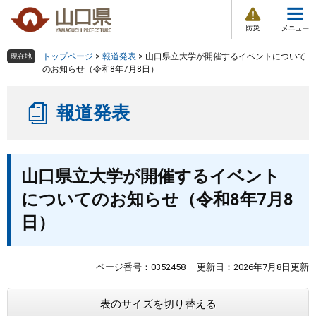
防
ペ
メ
災
ー
ニ
・
メ
災
ジ
ュ
害
ニ
の
ー
組織で探す
情
トップページ
>
報道発表
>
山口県立大学が開催するイベントについて
現在地
ュ
報
先
を
のお知らせ（令和8年7月8日）
ー
頭
飛
Other Languages
お気に入り
ページ番号検索
で
ば
報道発表
す
し
検索の仕方
組織で探す
サイトマップで探す
。
て
本
トップページ
本
文
山口県立大学が開催するイベント
文
へ
くらし・環境
についてのお知らせ（令和8年7月8
日）
健康・福祉
教育・文化・スポーツ
ページ番号：0352458
更新日：2026年7月8日更新
表のサイズを切り替える
しごと・産業・観光