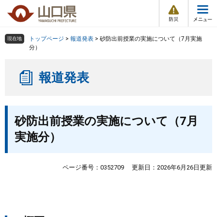
防
ペ
メ
災
ー
ニ
・
メ
災
ジ
ュ
害
ニ
の
ー
組織で探す
情
トップページ
>
報道発表
>
砂防出前授業の実施について（7月実施
現在地
ュ
報
先
を
分）
ー
頭
飛
Other Languages
お気に入り
ページ番号検索
で
ば
報道発表
す
し
検索の仕方
組織で探す
サイトマップで探す
。
て
本
トップページ
本
文
砂防出前授業の実施について（7月
文
へ
くらし・環境
実施分）
健康・福祉
ページ番号：0352709
更新日：2026年6月26日更新
教育・文化・スポーツ
しごと・産業・観光