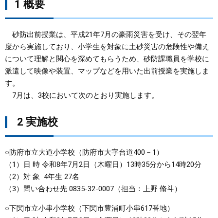
1 概要
まちづくり
砂防出前授業は、平成21年7月の豪雨災害を受け、その翌年
県政情報
度から実施しており、小学生を対象に土砂災害の危険性や備え
について理解と関心を深めてもらうため、砂防課職員を学校に
派遣して映像や装置、マップなどを用いた出前授業を実施しま
す。
7月は、3校において次のとおり実施します。​
2 実施校
○防府市立大道小学校（防府市大字台道400－1）
（1）日 時 令和8年7月2日（木曜日）13時35分から14時20分
（2）対 象 4年生 27名
（3）問い合わせ先 0835-32-0007（担当：上野 脩斗）
○下関市立小串小学校（下関市豊浦町小串617番地）