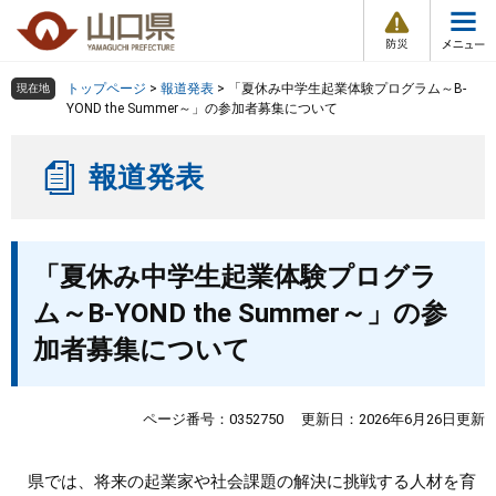
防
ペ
メ
災
ー
ニ
・
メ
災
ジ
ュ
害
ニ
の
ー
組織で探す
情
トップページ
>
報道発表
>
「夏休み中学生起業体験プログラム～B-
現在地
ュ
報
先
を
YOND the Summer～」の参加者募集について
ー
頭
飛
Other Languages
お気に入り
ページ番号検索
で
ば
報道発表
す
し
検索の仕方
組織で探す
サイトマップで探す
。
て
本
トップページ
本
文
「夏休み中学生起業体験プログラ
文
へ
くらし・環境
ム～B-YOND the Summer～」の参
加者募集について
健康・福祉
教育・文化・スポーツ
ページ番号：0352750
更新日：2026年6月26日更新
しごと・産業・観光
県では、将来の起業家や社会課題の解決に挑戦する人材を育